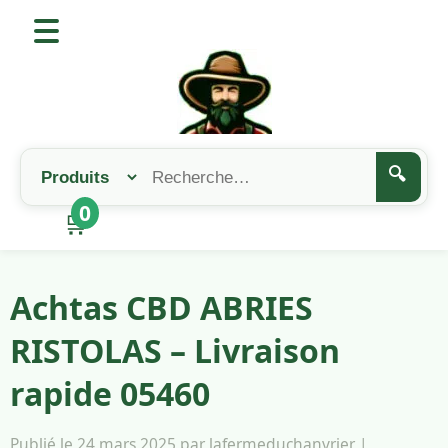
🔍
0
🛒
Achtas CBD ABRIES
RISTOLAS – Livraison
rapide 05460
Publié le 24 mars 2025 par lafermeduchanvrier |