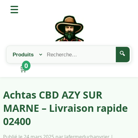
🔍
0
🛒
Achtas CBD AZY SUR
MARNE – Livraison rapide
02400
Publié le 24 mars 2025 par lafermeduchanvrier |