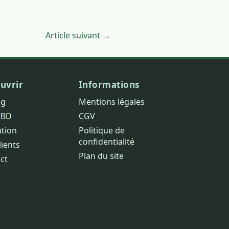
Article suivant →
uvrir
Informations
og
Mentions légales
CBD
CGV
ation
Politique de
confidentialité
lients
Plan du site
ct