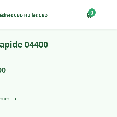
0
🛒
ésines CBD
Huiles CBD
apide 04400
00
dement à