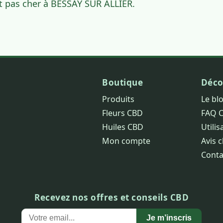
t pas cher à BESSAY SUR ALLIER.
Boutique
Déco
Produits
Le bl
Fleurs CBD
FAQ 
Huiles CBD
Utilis
Mon compte
Avis c
Conta
Recevez nos offres et conseils CBD
Je m’inscris