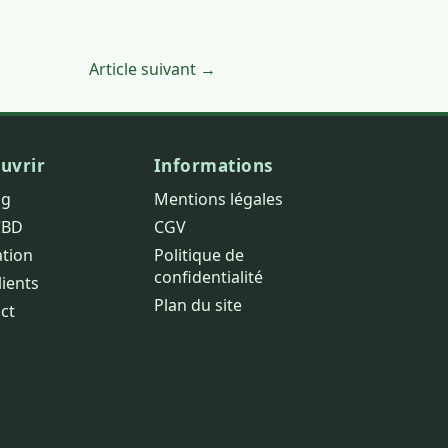
Article suivant →
uvrir
Informations
og
Mentions légales
CBD
CGV
ation
Politique de
confidentialité
lients
Plan du site
ct