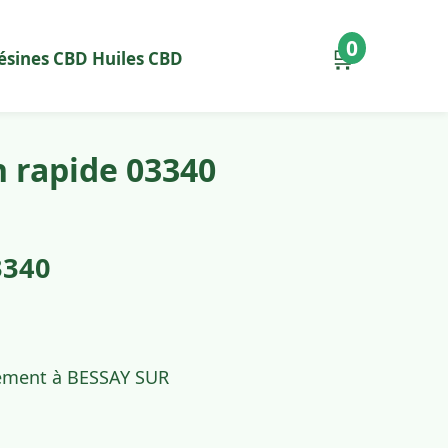
0
🛒
ésines CBD
Huiles CBD
n rapide 03340
3340
idement à BESSAY SUR