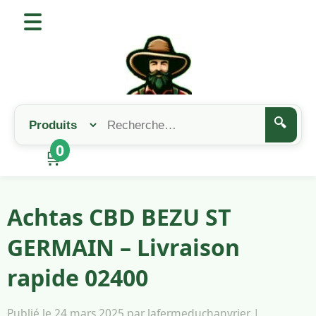
🔍
0
🛒
Achtas CBD BEZU ST
GERMAIN – Livraison
rapide 02400
Publié le 24 mars 2025 par lafermeduchanvrier |