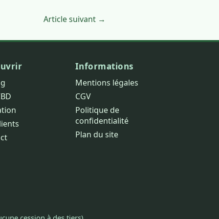
Article suivant →
uvrir
Informations
og
Mentions légales
CBD
CGV
ation
Politique de
confidentialité
lients
Plan du site
ct
cune cession à des tiers).