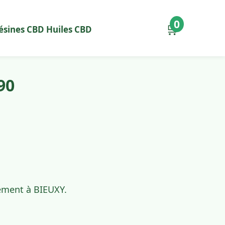
0
🛒
ésines CBD
Huiles CBD
90
dement à BIEUXY.