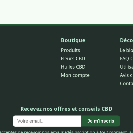
Boutique
Déco
Produits
Le bl
Fleurs CBD
FAQ 
Huiles CBD
Utilis
Mon compte
Avis c
Conta
Recevez nos offres et conseils CBD
Je m’inscris
acceptez de recevoir nos emails (désinscription à tout moment, au