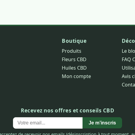
Boutique
Déco
Produits
Le bl
Fleurs CBD
FAQ 
Huiles CBD
Utilis
Mon compte
Avis c
Conta
Recevez nos offres et conseils CBD
Je m’inscris
acceptez de recevoir nos emails (désinscription à tout moment, au