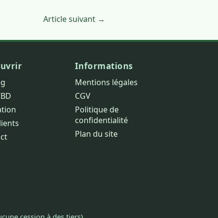
Article suivant →
uvrir
Informations
og
Mentions légales
CBD
CGV
ation
Politique de
confidentialité
lients
Plan du site
ct
cune cession à des tiers).