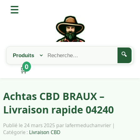
🔍
0
🛒
Achtas CBD BRAUX –
Livraison rapide 04240
Publié le 24 mars 2025 par lafermeduchanvrier |
Catégorie :
Livraison CBD