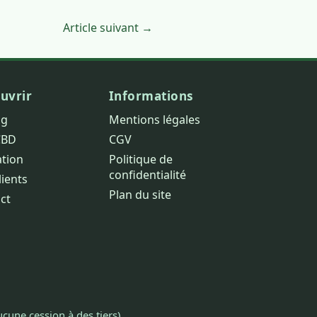
Article suivant →
uvrir
Informations
og
Mentions légales
CBD
CGV
ation
Politique de
confidentialité
lients
Plan du site
ct
cune cession à des tiers).