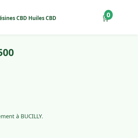
0
🛒
ésines CBD
Huiles CBD
500
dement à BUCILLY.