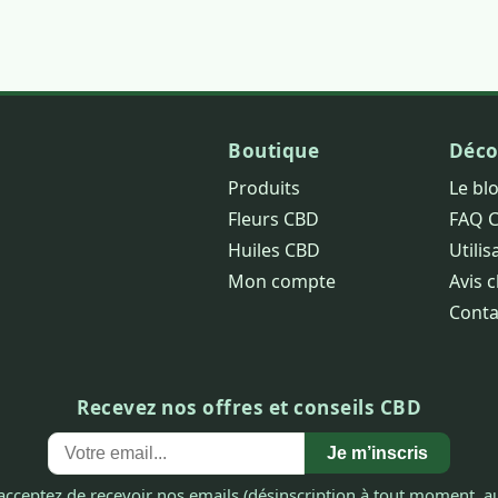
Boutique
Déco
Produits
Le bl
Fleurs CBD
FAQ 
Huiles CBD
Utilis
Mon compte
Avis c
Conta
Recevez nos offres et conseils CBD
Je m’inscris
acceptez de recevoir nos emails (désinscription à tout moment, au