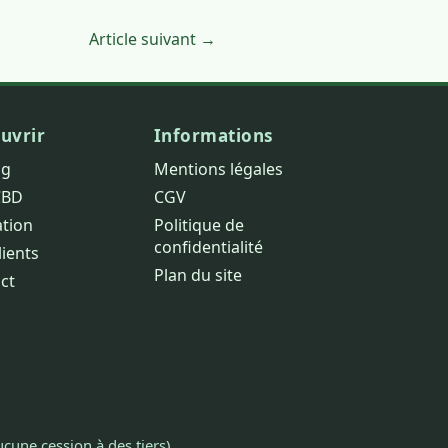
Article suivant →
uvrir
Informations
og
Mentions légales
CBD
CGV
ation
Politique de
confidentialité
lients
Plan du site
ct
cune cession à des tiers).