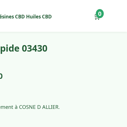
0
🛒
ésines CBD
Huiles CBD
apide 03430
0
idement à COSNE D ALLIER.