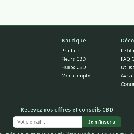
Boutique
Déco
Produits
Le bl
Fleurs CBD
FAQ 
Huiles CBD
Utilis
Mon compte
Avis c
Conta
Recevez nos offres et conseils CBD
Je m’inscris
acceptez de recevoir nos emails (désinscription à tout moment, au