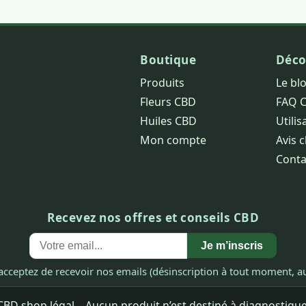
Boutique
Déco
Produits
Le bl
Fleurs CBD
FAQ 
Huiles CBD
Utilis
Mon compte
Avis c
Conta
Recevez nos offres et conseils CBD
Je m’inscris
acceptez de recevoir nos emails (désinscription à tout moment, au
BD shop légal – Aucun produit n’est destiné à diagnostiquer