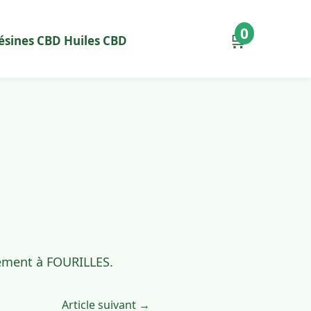
0
🛒
ésines CBD
Huiles CBD
dement à FOURILLES.
Article suivant →