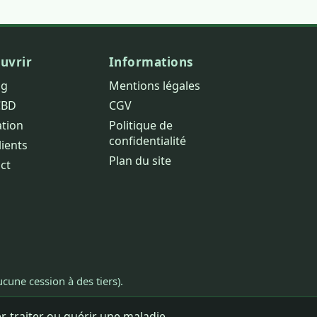
uvrir
Informations
og
Mentions légales
CBD
CGV
ation
Politique de
confidentialité
lients
Plan du site
ct
cune cession à des tiers).
, traiter ou guérir une maladie.