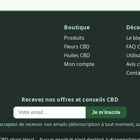
Boutique
Déco
Produits
Le bl
Fleurs CBD
FAQ 
Huiles CBD
Utilis
Mon compte
Avis c
Conta
Recevez nos offres et conseils CBD
Je m’inscris
acceptez de recevoir nos emails (désinscription à tout moment, au
BD shop légal – Aucun produit n’est destiné à diagnostiquer