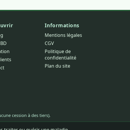
uvrir
Informations
og
Mentions légales
CBD
CGV
ation
Politique de
confidentialité
lients
Plan du site
ct
cune cession à des tiers).
, traiter ou guérir une maladie.