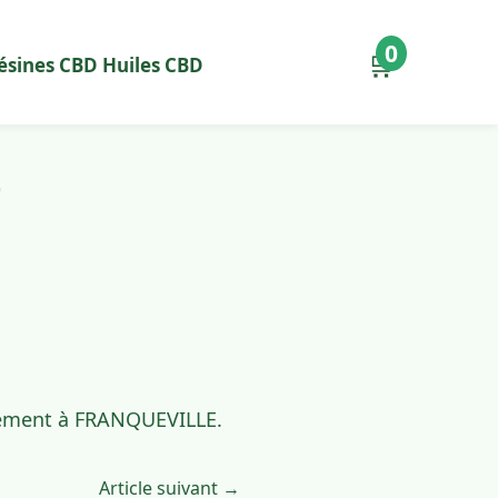
0
🛒
ésines CBD
Huiles CBD
0
idement à FRANQUEVILLE.
Article suivant →