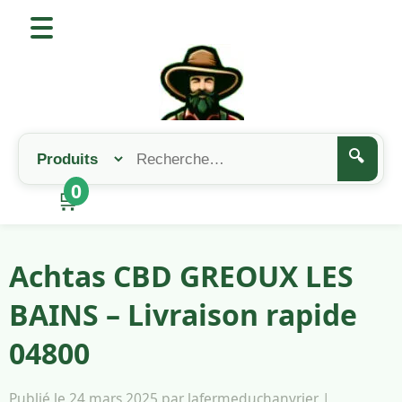
🔍
0
🛒
Achtas CBD GREOUX LES
BAINS – Livraison rapide
04800
Publié le 24 mars 2025 par lafermeduchanvrier |