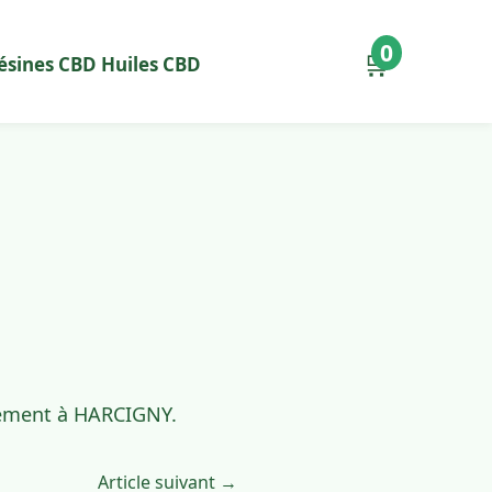
0
🛒
ésines CBD
Huiles CBD
idement à HARCIGNY.
Article suivant →