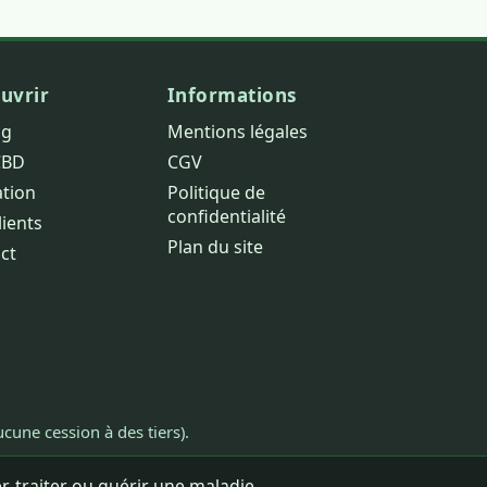
uvrir
Informations
og
Mentions légales
CBD
CGV
ation
Politique de
confidentialité
lients
Plan du site
ct
cune cession à des tiers).
, traiter ou guérir une maladie.