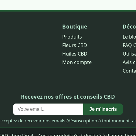
Boutique
Déco
Produits
Le bl
Fleurs CBD
FAQ 
Huiles CBD
Utilis
Mon compte
Avis c
Conta
Recevez nos offres et conseils CBD
Je m’inscris
acceptez de recevoir nos emails (désinscription à tout moment, au
BD shop légal – Aucun produit n’est destiné à diagnostiquer