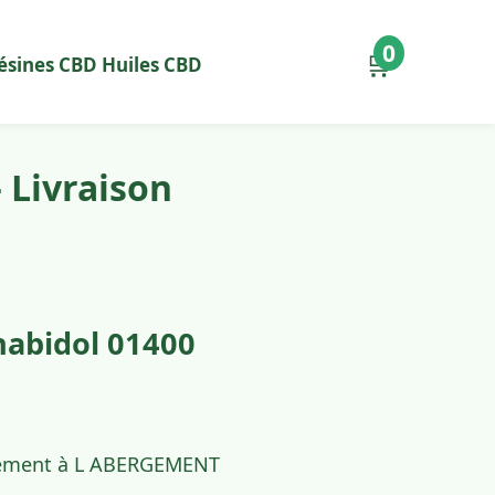
0
🛒
ésines CBD
Huiles CBD
Livraison
abidol 01400
pidement à L ABERGEMENT