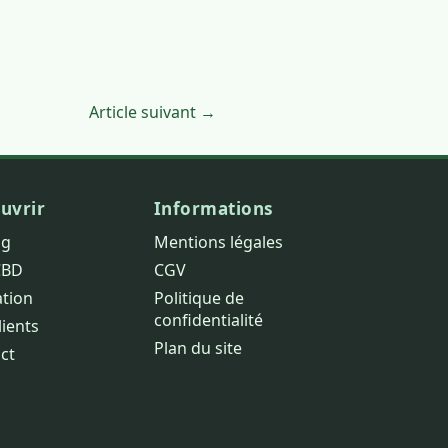
Article suivant →
uvrir
Informations
og
Mentions légales
CBD
CGV
ation
Politique de
confidentialité
lients
Plan du site
ct