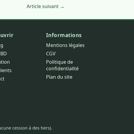
Article suivant →
uvrir
Informations
og
Mentions légales
CBD
CGV
ation
Politique de
confidentialité
lients
Plan du site
ct
cune cession à des tiers).