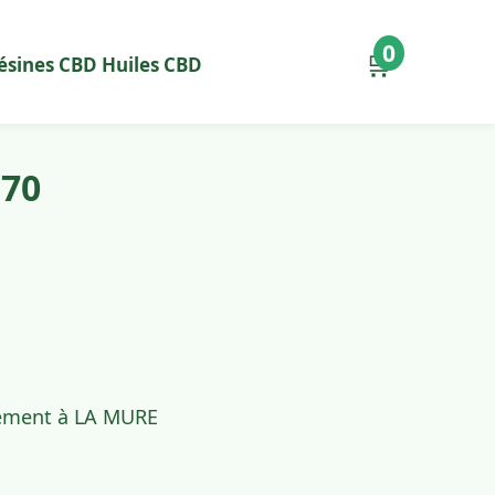
0
🛒
ésines CBD
Huiles CBD
170
idement à LA MURE