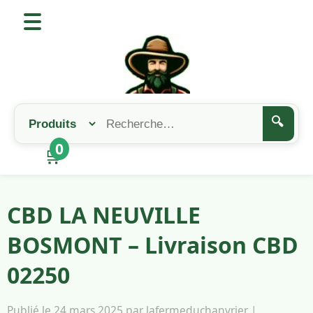
🔍
0
🛒
CBD LA NEUVILLE
BOSMONT – Livraison CBD
02250
Publié le 24 mars 2025 par lafermeduchanvrier |