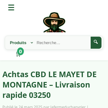
🔍
0
🛒
Achtas CBD LE MAYET DE
MONTAGNE – Livraison
rapide 03250
Publié le 24 mars 2025 par lafermeduchanvrier |