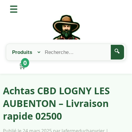
🔍
0
🛒
Achtas CBD LOGNY LES
AUBENTON – Livraison
rapide 02500
Publié le 24 mars 2025 par lafermeduchanvrier |