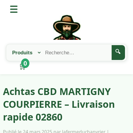
🔍
0
🛒
Achtas CBD MARTIGNY
COURPIERRE – Livraison
rapide 02860
Publié le 24 mars 2025 par lafermeduchanvrier |