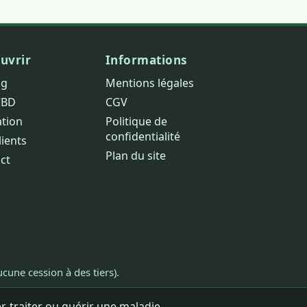
uvrir
Informations
og
Mentions légales
CBD
CGV
ation
Politique de
confidentialité
lients
Plan du site
ct
cune cession à des tiers).
, traiter ou guérir une maladie.