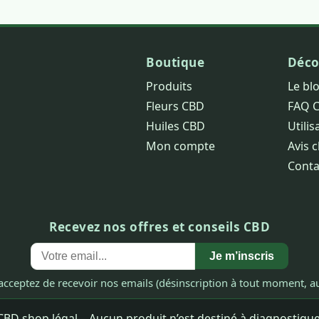
Boutique
Déco
Produits
Le bl
Fleurs CBD
FAQ 
Huiles CBD
Utilis
Mon compte
Avis c
Conta
Recevez nos offres et conseils CBD
Je m’inscris
acceptez de recevoir nos emails (désinscription à tout moment, au
BD shop légal – Aucun produit n’est destiné à diagnostiquer