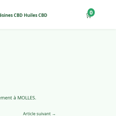
0
🛒
ésines CBD
Huiles CBD
idement à MOLLES.
Article suivant →