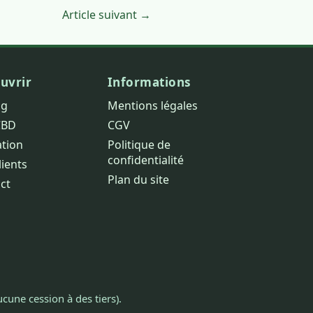
Article suivant →
uvrir
Informations
og
Mentions légales
CBD
CGV
ation
Politique de
confidentialité
lients
Plan du site
ct
cune cession à des tiers).