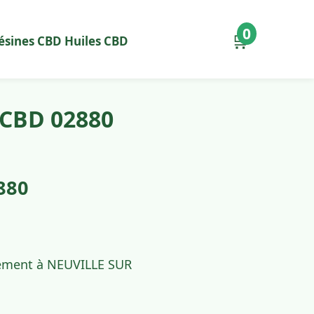
0
🛒
ésines CBD
Huiles CBD
 CBD 02880
880
idement à NEUVILLE SUR