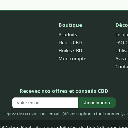
Boutique
Déco
Produits
Le bl
Fleurs CBD
FAQ 
Huiles CBD
Utilis
Mon compte
Avis c
Conta
Recevez nos offres et conseils CBD
Je m’inscris
acceptez de recevoir nos emails (désinscription à tout moment, au
BD shop légal – Aucun produit n’est destiné à diagnostiquer