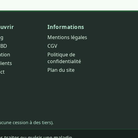
uvrir
Informations
og
Mentions légales
CBD
CGV
ation
Politique de
confidentialité
lients
Plan du site
ct
cune cession à des tiers).
, traiter ou guérir une maladie.