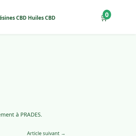
0
🛒
ésines CBD
Huiles CBD
dement à PRADES.
Article suivant →