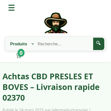
🔍
0
🛒
Achtas CBD PRESLES ET
BOVES – Livraison rapide
02370
Publié le 24 mars 2025 par lafermeduchanvrier |