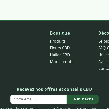
Boutique
Déco
Produits
Le bl
Fleurs CBD
FAQ 
Huiles CBD
Utilis
Mon compte
Avis c
Conta
Recevez nos offres et conseils CBD
Je m’inscris
acceptez de recevoir nos emails (désinscription à tout moment, au