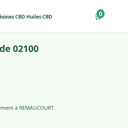
0
🛒
ésines CBD
Huiles CBD
de 02100
pidement à REMAUCOURT.