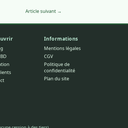
Article suivant →
uvrir
Informations
og
Mentions légales
CBD
CGV
ation
Politique de
confidentialité
lients
Plan du site
ct
cune cession à des tiers).