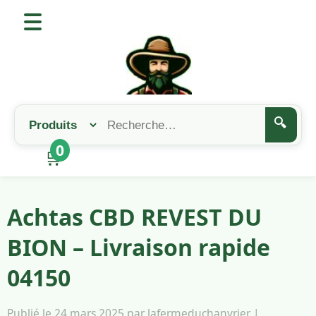
🔍
0
🛒
Achtas CBD REVEST DU
BION – Livraison rapide
04150
Publié le 24 mars 2025 par lafermeduchanvrier |