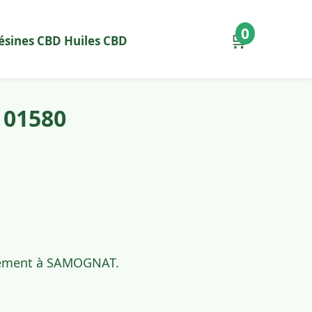
0
🛒
ésines CBD
Huiles CBD
 01580
pidement à SAMOGNAT.