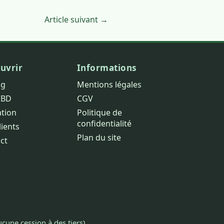
Article suivant →
uvrir
Informations
og
Mentions légales
CBD
CGV
ation
Politique de
confidentialité
lients
Plan du site
ct
cune cession à des tiers).