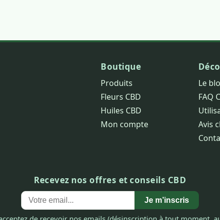
Boutique
Déco
Produits
Le bl
Fleurs CBD
FAQ 
Huiles CBD
Utilis
Mon compte
Avis c
Conta
Recevez nos offres et conseils CBD
Je m’inscris
acceptez de recevoir nos emails (désinscription à tout moment, au