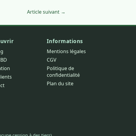
Article suivant →
uvrir
Informations
og
Mentions légales
CBD
CGV
ation
Politique de
confidentialité
lients
Plan du site
ct
cune cession à des tiers).