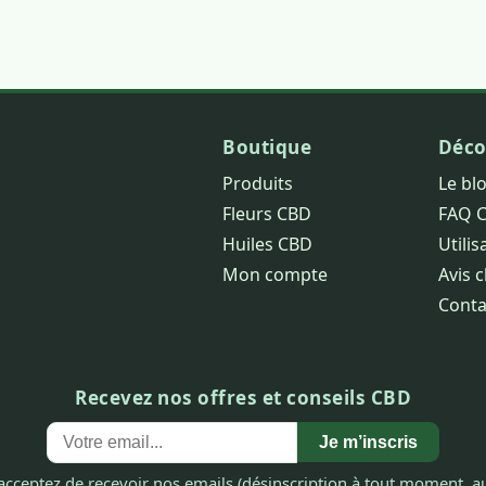
Boutique
Déco
Produits
Le bl
Fleurs CBD
FAQ 
Huiles CBD
Utilis
Mon compte
Avis c
Conta
Recevez nos offres et conseils CBD
Je m’inscris
acceptez de recevoir nos emails (désinscription à tout moment, au