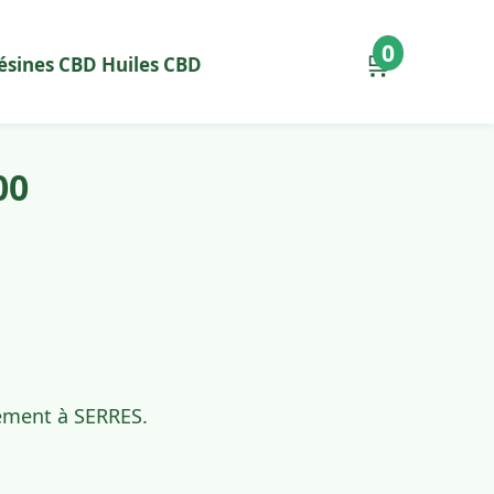
0
🛒
ésines CBD
Huiles CBD
00
dement à SERRES.