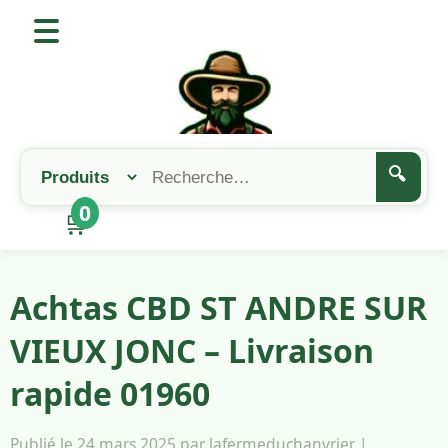
🔍
0
🛒
Achtas CBD ST ANDRE SUR
VIEUX JONC – Livraison
rapide 01960
Publié le 24 mars 2025 par lafermeduchanvrier |