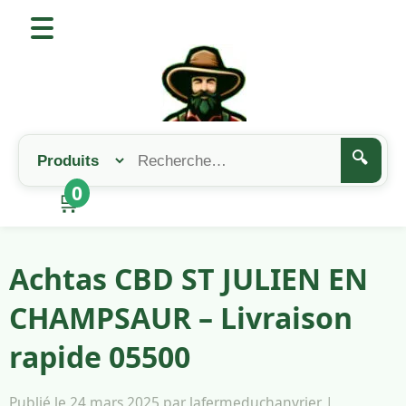
🔍
0
🛒
Achtas CBD ST JULIEN EN
CHAMPSAUR – Livraison
rapide 05500
Publié le 24 mars 2025 par lafermeduchanvrier |