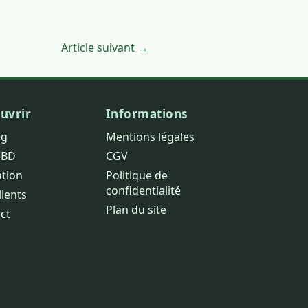
Article suivant →
uvrir
Informations
og
Mentions légales
CBD
CGV
ation
Politique de
confidentialité
lients
Plan du site
ct