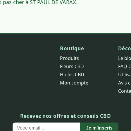
t pas cher à ST PAUL DE VARAX.
Boutique
Déco
Produits
Le bl
Fleurs CBD
FAQ 
Huiles CBD
Utilis
Mon compte
Avis c
Conta
Recevez nos offres et conseils CBD
Je m’inscris