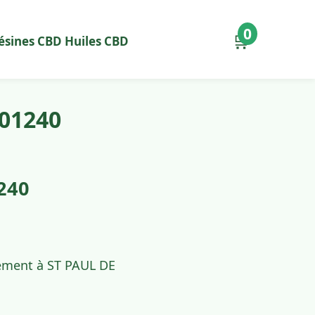
0
🛒
ésines CBD
Huiles CBD
 01240
240
dement à ST PAUL DE