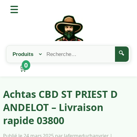
🔍
0
🛒
Achtas CBD ST PRIEST D
ANDELOT – Livraison
rapide 03800
Publié le 24 mars 2025 par lafermeduchanvrier |