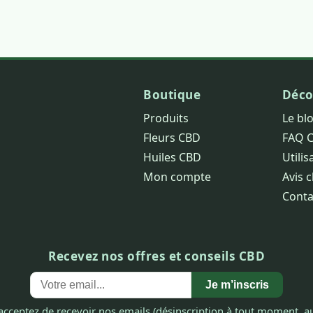
Boutique
Déco
Produits
Le bl
Fleurs CBD
FAQ 
Huiles CBD
Utilis
Mon compte
Avis c
Conta
Recevez nos offres et conseils CBD
Je m’inscris
acceptez de recevoir nos emails (désinscription à tout moment, au