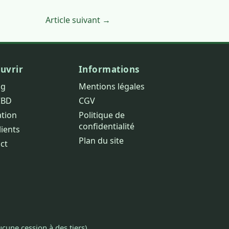
Article suivant →
uvrir
Informations
og
Mentions légales
CBD
CGV
ation
Politique de
confidentialité
lients
Plan du site
ct
cune cession à des tiers).