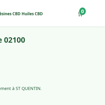
0
🛒
ésines CBD
Huiles CBD
e 02100
idement à ST QUENTIN.