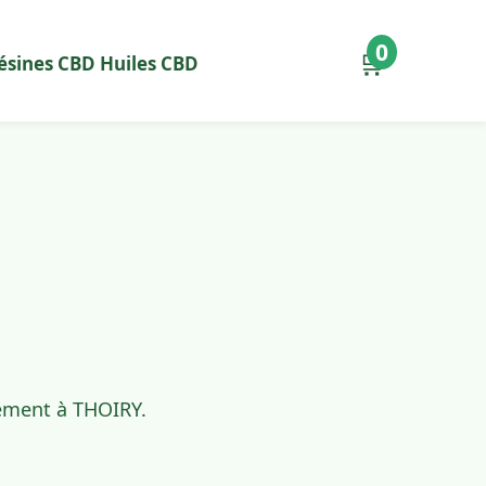
0
🛒
ésines CBD
Huiles CBD
dement à THOIRY.