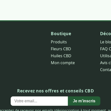
Boutique
Déco
Produits
Le bl
Fleurs CBD
FAQ 
Huiles CBD
Utilis
Mon compte
Avis c
Conta
Recevez nos offres et conseils CBD
Je m’inscris
acceptez de recevoir nos emails (désinscription à tout moment, au