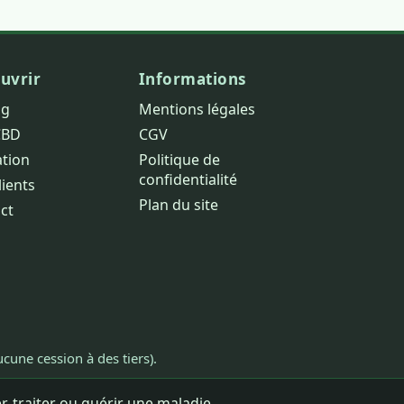
uvrir
Informations
og
Mentions légales
CBD
CGV
ation
Politique de
confidentialité
lients
Plan du site
ct
cune cession à des tiers).
, traiter ou guérir une maladie.