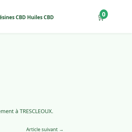
0
🛒
ésines CBD
Huiles CBD
idement à TRESCLEOUX.
Article suivant →