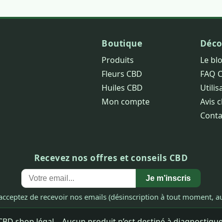
Boutique
Déco
Produits
Le bl
Fleurs CBD
FAQ 
Huiles CBD
Utilis
Mon compte
Avis c
Conta
Recevez nos offres et conseils CBD
Je m’inscris
acceptez de recevoir nos emails (désinscription à tout moment, au
BD shop légal – Aucun produit n’est destiné à diagnostiquer