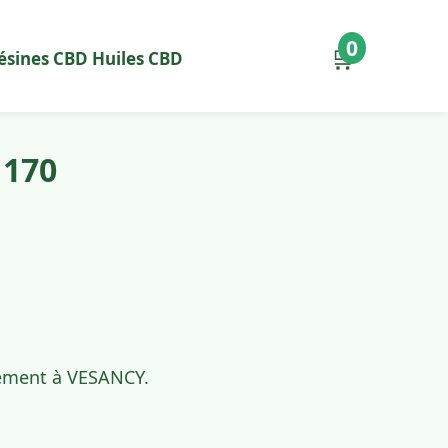
0
🛒
ésines CBD
Huiles CBD
1170
idement à VESANCY.