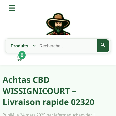
🔍
0
🛒
Achtas CBD
WISSIGNICOURT –
Livraison rapide 02320
Publié le 24 mars 2025 par lafermeduchanvrier |