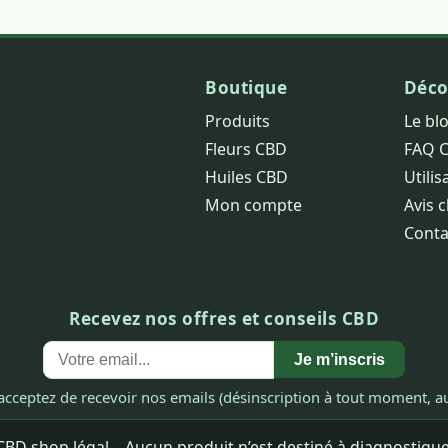
Boutique
Déco
Produits
Le bl
Fleurs CBD
FAQ 
Huiles CBD
Utilis
Mon compte
Avis c
Conta
Recevez nos offres et conseils CBD
Je m’inscris
acceptez de recevoir nos emails (désinscription à tout moment, au
BD shop légal – Aucun produit n’est destiné à diagnostiquer