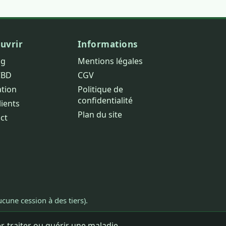
uvrir
Informations
og
Mentions légales
CBD
CGV
ation
Politique de
confidentialité
lients
Plan du site
ct
cune cession à des tiers).
, traiter ou guérir une maladie.