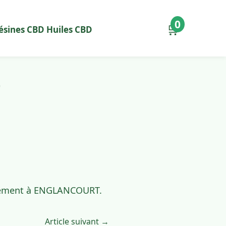
0
🛒
ésines CBD
Huiles CBD
0
pidement à ENGLANCOURT.
Article suivant →