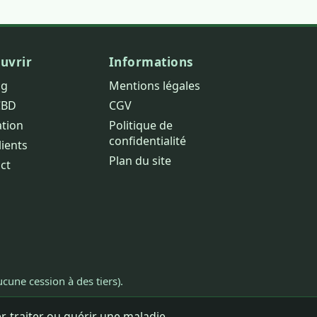
uvrir
Informations
og
Mentions légales
CBD
CGV
ation
Politique de
confidentialité
lients
Plan du site
ct
cune cession à des tiers).
, traiter ou guérir une maladie.