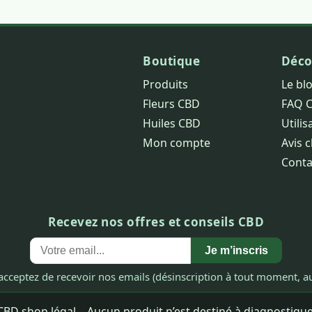
Boutique
Déco
Produits
Le bl
Fleurs CBD
FAQ 
Huiles CBD
Utilis
Mon compte
Avis c
Conta
Recevez nos offres et conseils CBD
Je m’inscris
acceptez de recevoir nos emails (désinscription à tout moment, au
BD shop légal – Aucun produit n’est destiné à diagnostiquer