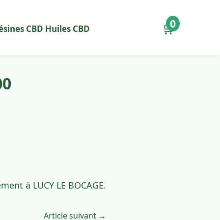
0
🛒
ésines CBD
Huiles CBD
00
idement à LUCY LE BOCAGE.
Article suivant →