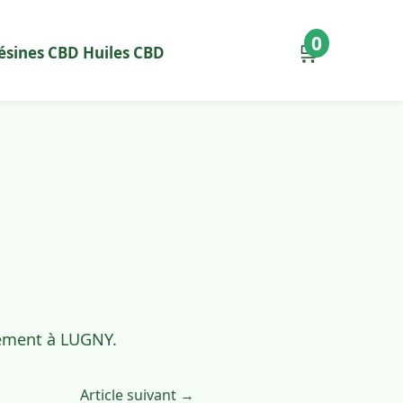
0
🛒
ésines CBD
Huiles CBD
dement à LUGNY.
Article suivant →