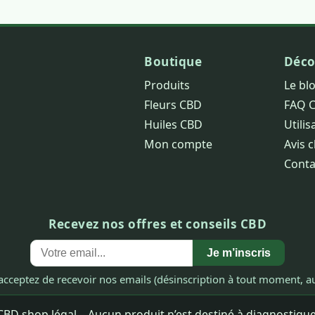
Boutique
Déco
Produits
Le bl
Fleurs CBD
FAQ 
Huiles CBD
Utilis
Mon compte
Avis c
Conta
Recevez nos offres et conseils CBD
Je m’inscris
acceptez de recevoir nos emails (désinscription à tout moment, au
BD shop légal – Aucun produit n’est destiné à diagnostiquer