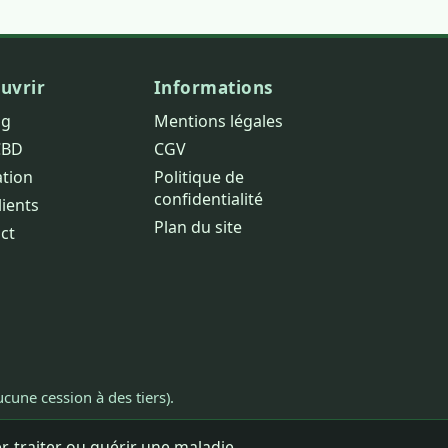
uvrir
Informations
og
Mentions légales
CBD
CGV
ation
Politique de
confidentialité
lients
Plan du site
ct
cune cession à des tiers).
, traiter ou guérir une maladie.