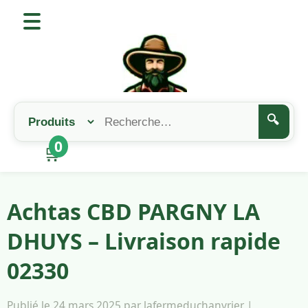
🔍
0
🛒
Achtas CBD PARGNY LA
DHUYS – Livraison rapide
02330
Publié le 24 mars 2025 par lafermeduchanvrier |