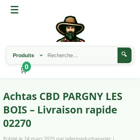
🔍
0
🛒
Achtas CBD PARGNY LES
BOIS – Livraison rapide
02270
Publié le 24 mars 2025 par lafermeduchanvrier |