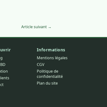
Article suivant →
uvrir
Informations
og
Mentions légales
CBD
CGV
ation
Politique de
confidentialité
lients
Plan du site
ct