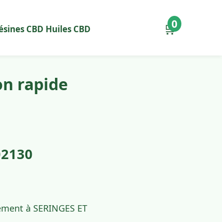
0
🛒
ésines CBD
Huiles CBD
on rapide
02130
idement à SERINGES ET