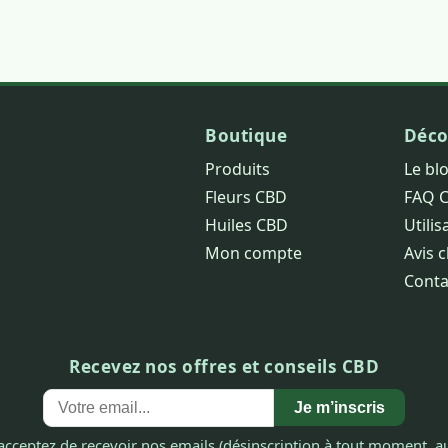
Boutique
Déco
Produits
Le bl
Fleurs CBD
FAQ 
Huiles CBD
Utilis
Mon compte
Avis c
Conta
Recevez nos offres et conseils CBD
Je m’inscris
acceptez de recevoir nos emails (désinscription à tout moment, au