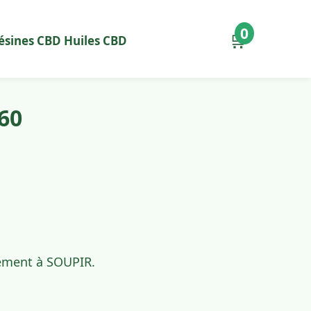
0
🛒
ésines CBD
Huiles CBD
60
dement à SOUPIR.