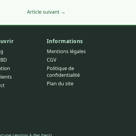
Article suivant →
uvrir
Informations
og
Mentions légales
CBD
CGV
ation
Politique de
confidentialité
lients
Plan du site
ct
cune cession à des tiers).