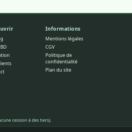
uvrir
Informations
og
Mentions légales
CBD
CGV
ation
Politique de
confidentialité
lients
Plan du site
ct
cune cession à des tiers).