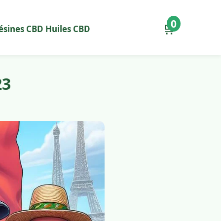
0
🛒
ésines CBD
Huiles CBD
23